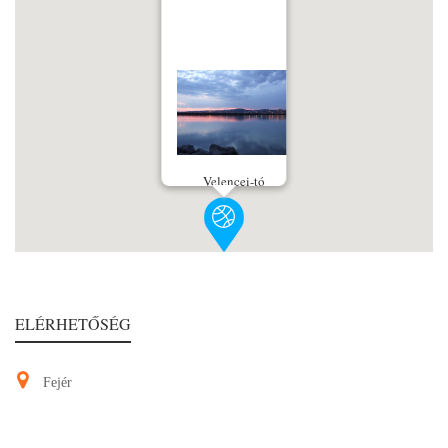
Velencei-tó
ELÉRHETŐSÉG
Fejér