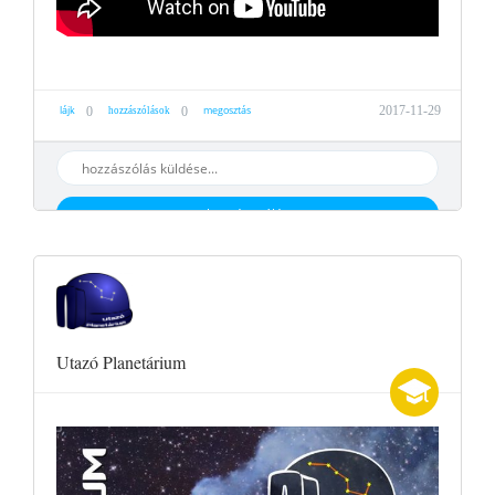
lájk
megosztás
2017-11-29
0
0
hozzászólások
hozzáaszólás
Utazó Planetárium