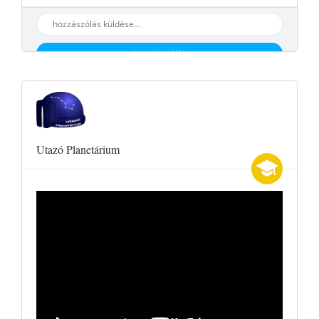
hozzáaszólás
Utazó Planetárium