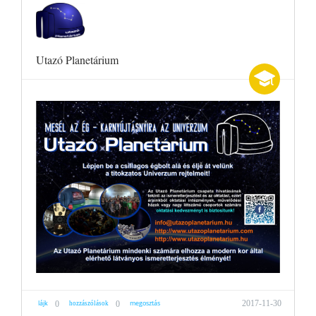
Utazó Planetárium
lájk
megosztás
2017-11-30
0
0
hozzászólások