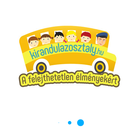
Tavi túra - Nálunk a kaland, egy örök élmény marad.
Élményparkok
KERESÉS…
VÁRJA ÖNÖKET A TISZA-TAVI ÖKOCENTRUM