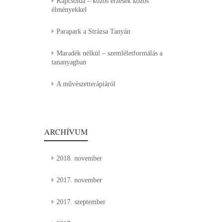
Kapcsolda – közös érzések közös
élményekkel
Parapark a Strázsa Tanyán
Maradék nélkül – szemléletformálás a
tananyagban
A művészetterápiáról
ARCHÍVUM
2018. november
2017. november
2017. szeptember