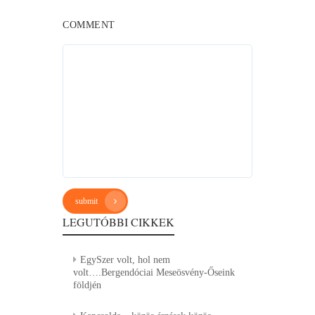
COMMENT
submit
LEGUTÓBBI CIKKEK
EgySzer volt, hol nem
volt….Bergendóciai Meseösvény-Őseink
földjén