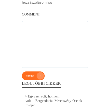
hozzászólásomhoz.
COMMENT
submit
LEGUTÓBBI CIKKEK
EgySzer volt, hol nem
volt….Bergendóciai Meseösvény-Őseink
földjén