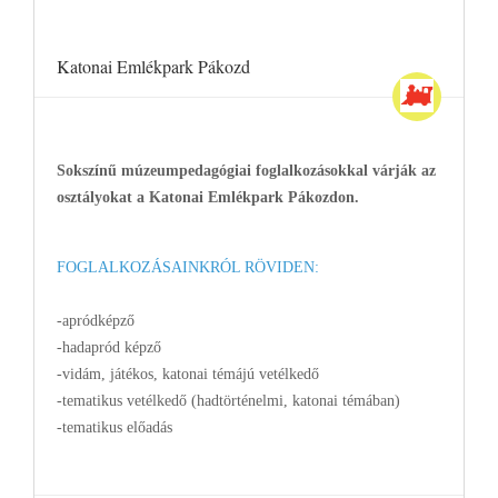
Katonai Emlékpark Pákozd
Sokszínű múzeumpedagógiai foglalkozásokkal várják az
osztályokat a Katonai Emlékpark Pákozdon.
FOGLALKOZÁSAINKRÓL RÖVIDEN:
-apródképző
-hadapród képző
-vidám, játékos, katonai témájú vetélkedő
-tematikus vetélkedő (hadtörténelmi, katonai témában)
-tematikus előadás