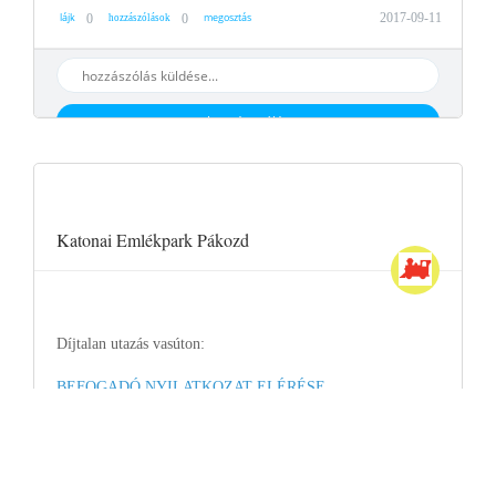
lájk
megosztás
2017-09-11
0
0
hozzászólások
hozzáaszólás
Katonai Emlékpark Pákozd
Díjtalan utazás vasúton:
BEFOGADÓ NYILATKOZAT ELÉRÉSE