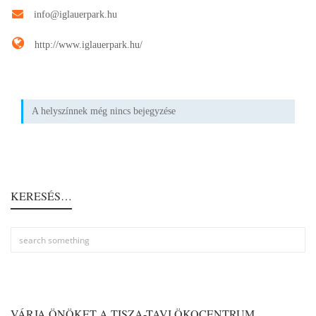
info@iglauerpark.hu
http://www.iglauerpark.hu/
A helyszínnek még nincs bejegyzése
KERESÉS…
VÁRJA ÖNÖKET A TISZA-TAVI ÖKOCENTRUM