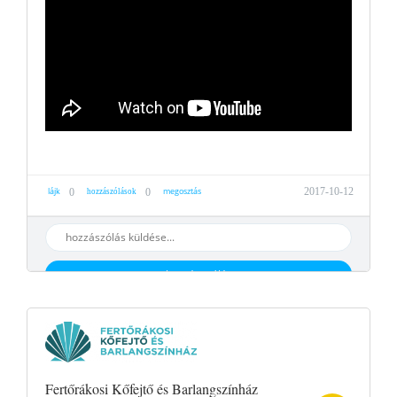
lájk
megosztás
2017-10-12
0
0
hozzászólások
hozzáaszólás
Fertőrákosi Kőfejtő és Barlangszínház