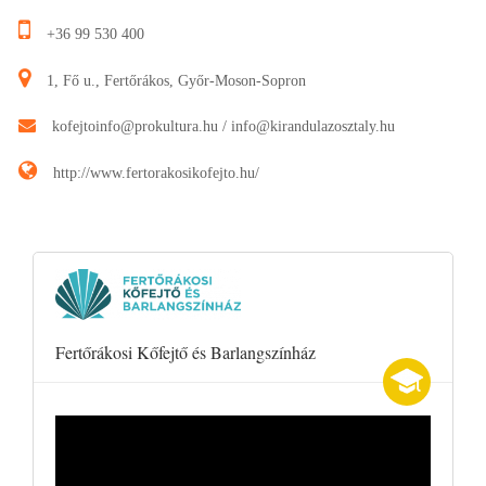
+36 99 530 400
1, Fő u., Fertőrákos, Győr-Moson-Sopron
kofejtoinfo@prokultura.hu
/
info@kirandulazosztaly.hu
http://www.fertorakosikofejto.hu/
Fertőrákosi Kőfejtő és Barlangszínház