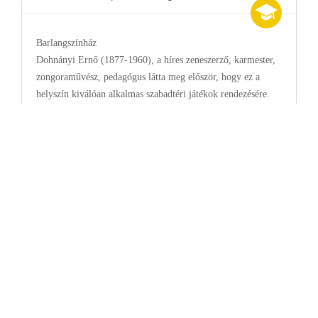
Barlangszínház
Dohnányi Ernő (1877-1960), a híres zeneszerző, karmester,
zongoraművész, pedagógus látta meg először, hogy ez a
helyszín kiválóan alkalmas szabadtéri játékok rendezésére.
Kóh Ferenc bariton 1937-ben fedezte fel magának a kőfejtőt.
Baráti társaságával többször tartott itt műsoros énekléseket.
Kitapasztalta, hogy a fellépőknek legjobb a csarnoknak háttal
állva, míg a hallgatóságnak fél karéjban, a csarnokkal
szembeni lejtőn elhelyezkedni. 1937. június 27-én, vasárnap
este kezdődött a "tündérszép éjszaka". Operarészletek
csendültek fel a Kőfejtőben a fáklyák fényénél, színes
fényszórókkal, fekete háttérrel, és odafönt a csillagokkal. A
rendezőség helyből toborozta az óriási számú statisztériát.
1500 rákosi néző tapsolt a falu másik felének. A soproniak
autóbusszal érkeztek az előadásra. A jegyek 50 fillérbe
kerültek, amiből fizették a Budapestről érkezett karmestert és
szólistákat.