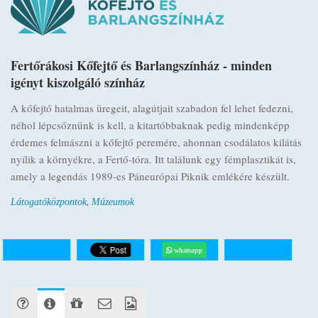
Fertőrákosi Kőfejtő és Barlangszínház - minden
igényt kiszolgáló színház
A kőfejtő hatalmas üregeit, alagútjait szabadon fel lehet fedezni,
néhol lépcsőznünk is kell, a kitartóbbaknak pedig mindenképp
érdemes felmászni a kőfejtő peremére, ahonnan csodálatos kilátás
nyílik a környékre, a Fertő-tóra. Itt találunk egy fémplasztikát is,
amely a legendás 1989-es Páneurópai Piknik emlékére készült.
,
Látogatóközpontok
Múzeumok
whatsapp