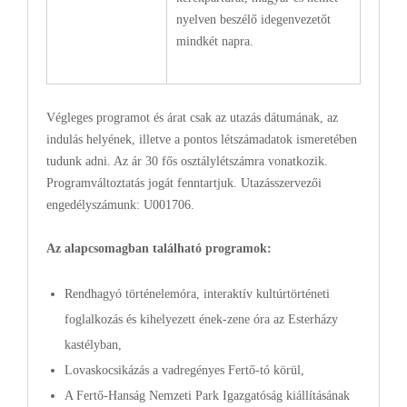
nyelven beszélő idegenvezetőt
mindkét napra.
Végleges programot és árat csak az utazás dátumának, az
indulás helyének, illetve a pontos létszámadatok ismeretében
tudunk adni. Az ár 30 fős osztálylétszámra vonatkozik.
Programváltoztatás jogát fenntartjuk. Utazásszervezői
engedélyszámunk: U001706.
Az alapcsomagban található programok:
Rendhagyó történelemóra, interaktív kultúrtörténeti
foglalkozás és kihelyezett ének-zene óra az Esterházy
kastélyban,
Lovaskocsikázás a vadregényes Fertő-tó körül,
A Fertő-Hanság Nemzeti Park Igazgatóság kiállításának