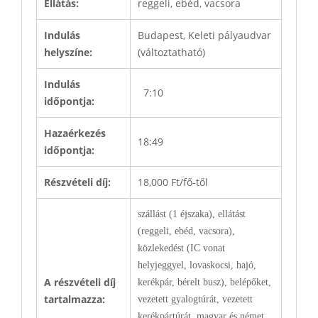
Ellátás:
reggeli, ebéd, vacsora
Indulás
Budapest, Keleti pályaudvar
helyszíne:
(változtatható)
Indulás
7:10
időpontja:
Hazaérkezés
18:49
időpontja:
Részvételi díj:
18,000 Ft/fő-től
szállást (1 éjszaka), ellátást
(reggeli, ebéd, vacsora),
közlekedést (IC vonat
helyjeggyel, lovaskocsi, hajó,
A részvételi díj
kerékpár, bérelt busz), belépőket,
tartalmazza:
vezetett gyalogtúrát, vezetett
kerékpártúrát, magyar és német