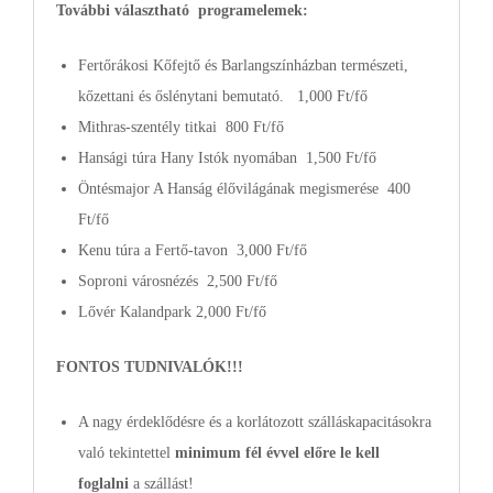
További választható programelemek:
Fertőrákosi Kőfejtő és Barlangszínházban természeti,
kőzettani és őslénytani bemutató. 1,000 Ft/fő
Mithras-szentély titkai 800 Ft/fő
Hansági túra Hany Istók nyomában 1,500 Ft/fő
Öntésmajor A Hanság élővilágának megismerése 400
Ft/fő
Kenu túra a Fertő-tavon 3,000 Ft/fő
Soproni városnézés 2,500 Ft/fő
Lővér Kalandpark 2,000 Ft/fő
FONTOS TUDNIVALÓK!!!
A nagy érdeklődésre és a korlátozott szálláskapacitásokra
való tekintettel
minimum fél évvel előre le kell
foglalni
a szállást!