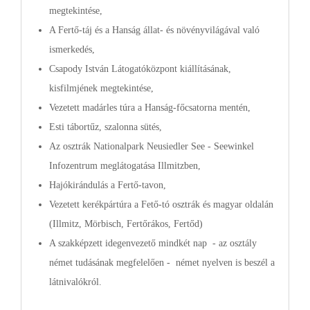
megtekintése,
A Fertő-táj és a Hanság állat- és növényvilágával való
ismerkedés,
Csapody István Látogatóközpont kiállításának,
kisfilmjének megtekintése,
Vezetett madárles túra a Hanság-főcsatorna mentén,
Esti tábortűz, szalonna sütés,
Az osztrák Nationalpark Neusiedler See - Seewinkel
Infozentrum meglátogatása Illmitzben,
Hajókirándulás a Fertő-tavon,
Vezetett kerékpártúra a Fető-tó osztrák és magyar oldalán
(Illmitz, Mörbisch, Fertőrákos, Fertőd)
A szakképzett idegenvezető mindkét nap - az osztály
német tudásának megfelelően - német nyelven is beszél a
látnivalókról.