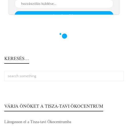
hozzáaszólás
Nincs több poszt
KERESÉS…
VÁRJA ÖNÖKET A TISZA-TAVI ÖKOCENTRUM
Látogasson el a Tisza-tavi Ökocentrumba