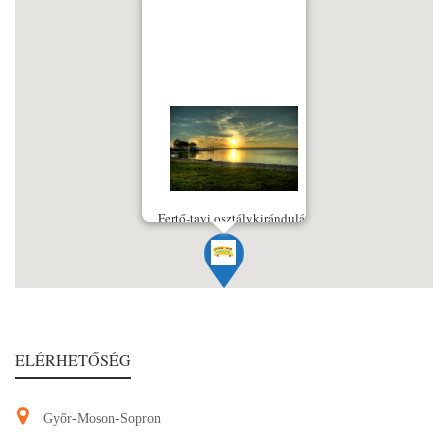
Fertő-tavi osztálykirándulás
ELÉRHETŐSÉG
Győr-Moson-Sopron