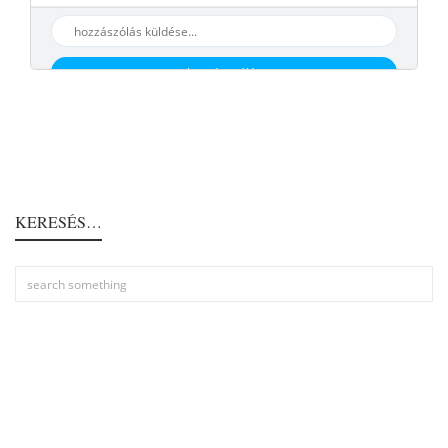
hozzáaszólás
KERESÉS…
VÁRJA ÖNÖKET A TISZA-TAVI ÖKOCENTRUM
Látogasson el a Tisza-tavi Ökocentrumba