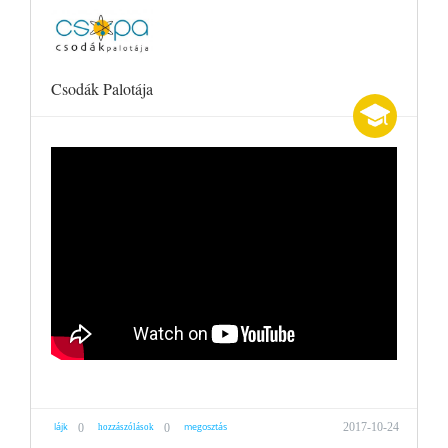
Csodák Palotája
lájk
megosztás
2017-10-24
0
0
hozzászólások