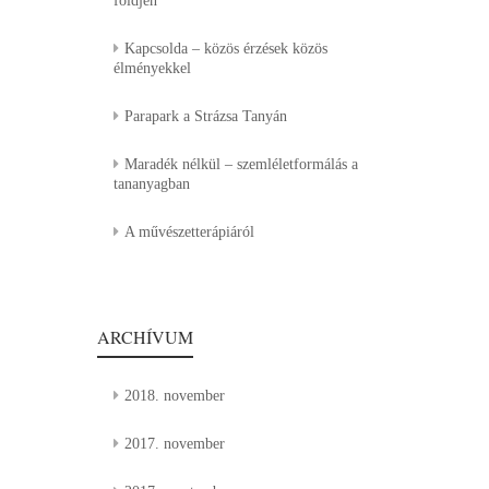
földjén
Kapcsolda – közös érzések közös
élményekkel
Parapark a Strázsa Tanyán
Maradék nélkül – szemléletformálás a
tananyagban
A művészetterápiáról
ARCHÍVUM
2018. november
2017. november