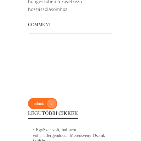
böngészőben a következő
hozzászólásomhoz.
COMMENT
submit
LEGUTÓBBI CIKKEK
EgySzer volt, hol nem
volt….Bergendóciai Meseösvény-Őseink