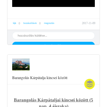
lájk
megosztás
2017-11-09
0
0
hozzászólások
hozzáaszólás
Barangolás Kárpátalja kincsei között
Barangolás Kárpátaljai kincsei között (5
nap, 4 éjszaka)