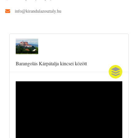
info@kirandulazosztaly.hu
Barangolás Kárpátalja kincsei között