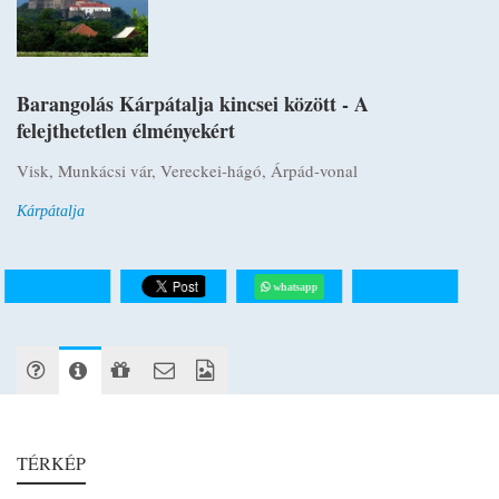
Barangolás Kárpátalja kincsei között - A
felejthetetlen élményekért
Visk, Munkácsi vár, Vereckei-hágó, Árpád-vonal
Kárpátalja
whatsapp
TÉRKÉP