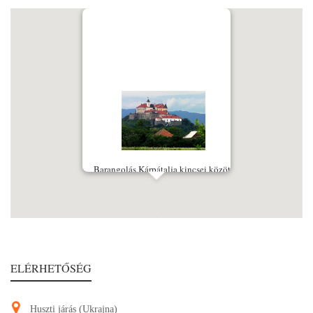
Barangolás Kárpátalja kincsei között
ELÉRHETŐSÉG
Huszti járás (Ukrajna)