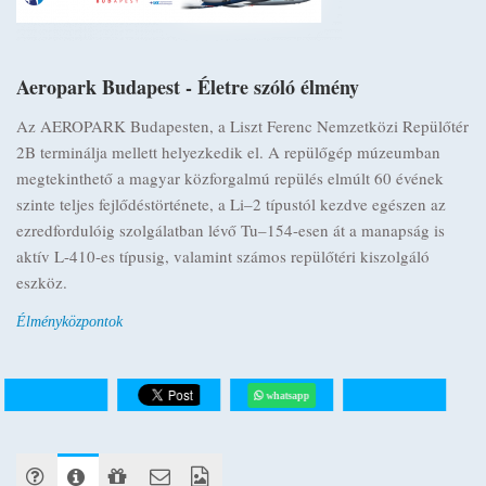
Aeropark Budapest - Életre szóló élmény
Az AEROPARK Budapesten, a Liszt Ferenc Nemzetközi Repülőtér
2B terminálja mellett helyezkedik el. A repülőgép múzeumban
megtekinthető a magyar közforgalmú repülés elmúlt 60 évének
szinte teljes fejlődéstörténete, a Li–2 típustól kezdve egészen az
ezredfordulóig szolgálatban lévő Tu–154-esen át a manapság is
aktív L-410-es típusig, valamint számos repülőtéri kiszolgáló
eszköz.
Élményközpontok
whatsapp