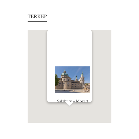
TÉRKÉP
Salzburg – Mozart
dallamain utazva