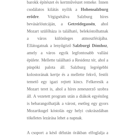
barokk építészet és kertművészet remeke. Innen
csodálatos kilátás nyílik a
Hohensalzburg
erődre
. Végigsétálva Salzburg híres
bevásárlóutcáján, a
Getreidegassén
, ahol
Mozart szülőháza is található, belekóstolhatnak
a város különleges atmoszférájába.
Ellátogatnak a lenyűgöző
Salzburgi Dómhoz
,
amely a város egyik legfontosabb vallási
épülete. Mellette található a Residenz tér, ahol a
püspöki palota áll. Salzburg legrégebbi
kolostorának kertje és a mellette fekvő, festői
temető egy igazi rejtett kincs. Felkeresik a
Mozart teret is, ahol a híres zeneszerző szobra
áll. A vezetett program után a diákok egyénileg
is bebarangolhatják a várost, esetleg egy gyors
Mozartkugel kóstolás egy helyi cukrászdában
tökéletes lezárása lehet a napnak.
A csoport a késő délután órákban elfoglalja a