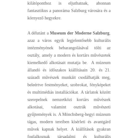
kilátóponthoz is eljuthatnak, ahonnan
fantasztikus a panoráma Salzburg városára és a
környező hegyekre.
A délutánt a
Museum der Moderne Salzburg
,
azaz a város egyik legjelentősebb kulturális
intézményének bebarangolásával tölti az
osztály, amely a modern és kortárs művészetek
kiemelkedő alkotásait mutatja be. A múzeum
állandó és időszakos kiállításain 20. és 21.
századi művészek munkáit csodálhatják meg,
beleértve festményeket, szobrokat, fényképeket
és multimédiás installációkat. A tárlatok között
szerepelnek nemzetközi kortárs művészek
alkotásai, valamint osztrák művészeti
gyűjtemények is. A Mönchsberg-hegyi múzeum
tágas, modern tereiben kísérleti és avantgárd
művek kapnak helyet. A kiállítások gyakran
foglalkoznak társadalmi és kulturális