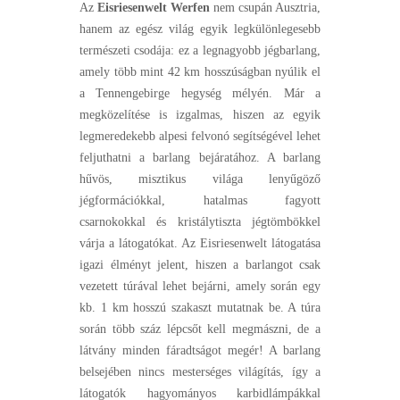
Az
Eisriesenwelt Werfen
nem csupán Ausztria,
hanem az egész világ egyik legkülönlegesebb
természeti csodája: ez a legnagyobb jégbarlang,
amely több mint 42 km hosszúságban nyúlik el
a Tennengebirge hegység mélyén. Már a
megközelítése is izgalmas, hiszen az egyik
legmeredekebb alpesi felvonó segítségével lehet
feljuthatni a barlang bejáratához. A barlang
hűvös, misztikus világa lenyűgöző
jégformációkkal, hatalmas fagyott
csarnokokkal és kristálytiszta jégtömbökkel
várja a látogatókat. Az Eisriesenwelt látogatása
igazi élményt jelent, hiszen a barlangot csak
vezetett túrával lehet bejárni, amely során egy
kb. 1 km hosszú szakaszt mutatnak be. A túra
során több száz lépcsőt kell megmászni, de a
látvány minden fáradtságot megér! A barlang
belsejében nincs mesterséges világítás, így a
látogatók hagyományos karbidlámpákkal