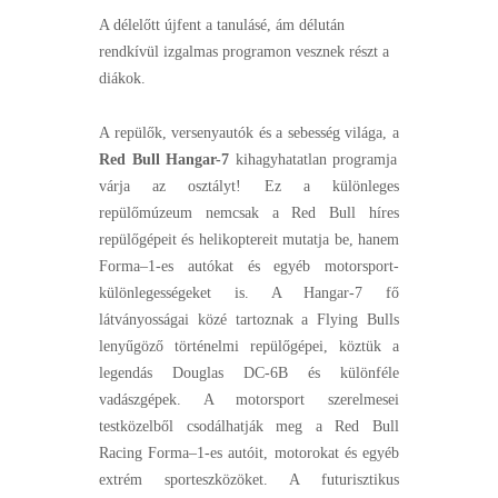
A délelőtt újfent a tanulásé, ám délután
rendkívül izgalmas programon vesznek részt a
diákok.
A repülők, versenyautók és a sebesség világa, a
Red Bull Hangar-7
kihagyhatatlan programja
várja az osztályt! Ez a különleges
repülőmúzeum nemcsak a Red Bull híres
repülőgépeit és helikoptereit mutatja be, hanem
Forma–1-es autókat és egyéb motorsport-
különlegességeket is. A Hangar-7 fő
látványosságai közé tartoznak a Flying Bulls
lenyűgöző történelmi repülőgépei, köztük a
legendás Douglas DC-6B és különféle
vadászgépek. A motorsport szerelmesei
testközelből csodálhatják meg a Red Bull
Racing Forma–1-es autóit, motorokat és egyéb
extrém sporteszközöket. A futurisztikus