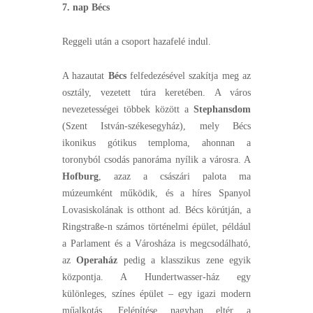
7. nap Bécs
Reggeli után a csoport hazafelé indul.
A hazautat
Bécs
felfedezésével szakítja meg az
osztály, vezetett túra keretében. A város
nevezetességei többek között a
Stephansdom
(Szent István-székesegyház), mely Bécs
ikonikus gótikus temploma, ahonnan a
toronyból csodás panoráma nyílik a városra. A
Hofburg
, azaz a császári palota ma
múzeumként működik, és a híres Spanyol
Lovasiskolának is otthont ad. Bécs körútján, a
Ringstraße-n számos történelmi épület, például
a Parlament és a Városháza is megcsodálható,
az
Operaház
pedig a klasszikus zene egyik
központja. A Hundertwasser-ház egy
különleges, színes épület – egy igazi modern
műalkotás. Felépítése nagyban eltér a