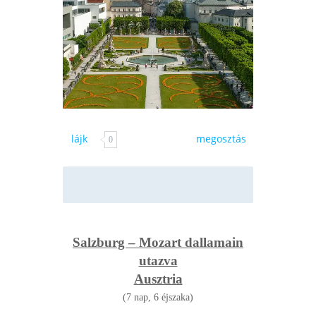
lájk
megosztás
0
Salzburg – Mozart dallamain
utazva
Ausztria
(7 nap, 6 éjszaka)