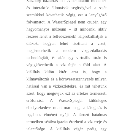
Salzburg háztartásaiba. A bemutatott modellek
és interaktív állomások segítségével a saját
szemükkel követhetik végig ezt a lenyűgöző
folyamatot. A WasserSpiegel nem csupán egy
hagyományos múzeum – itt mindenki aktív
részese lehet a felfedezésnek! Kipróbálhatják a
diákok, hogyan lehet tisztítani a vizet,
megismerhetik a modern vízgazdálkodás
technológiáit, és akár egy virtuális túrán is
végigkövethetik a víz útját a föld alatt. A
kiállítás külön kitér arra is, hogy a
klímaváltozás és a környezetszennyezés milyen
hatással van a vízkészletekre, és mit tehetünk
azért, hogy megóvjuk ezt az értékes természeti
erőforrást. A WasserSpiegel különleges
elhelyezkedése miatt már maga a látogatás is
izgalmas élményt nyújt. A tározó hatalmas
termeiben sétálva igazán érezhető a víz ereje és
jelentősége. A kiállítás végén pedig egy