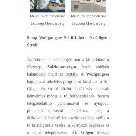
Museum der Moderne
Museum der Moderne
Salzburg Mönchsberg
Salzburg Mönchsberg
5.nap
Wolfgangsee Schifffahrt – St.Gilgen-
Strobl
Az ötödik nap délelőttjén már a kirándulásé a
főszerep,
Salzkammergut
festői vidékén
kalandozik majd az osztály. A
Wolfgangsee
hajójáratai tökéletes programot kínálnak, a St.
Gilgen és Strobl közötti hajókázás nemcsak
kényelmes módja a tó felfedezésének, hanem
lélegzetelállító panorámával és nyugodt,
pihentető utazással ajándékozza meg a
diákokat. A hajóról fantasztikus rálátás nyílik a
tó kristálytiszta vizére, a környező hegyekre és
a bájos településekre.
St. Gilgen
Mozart