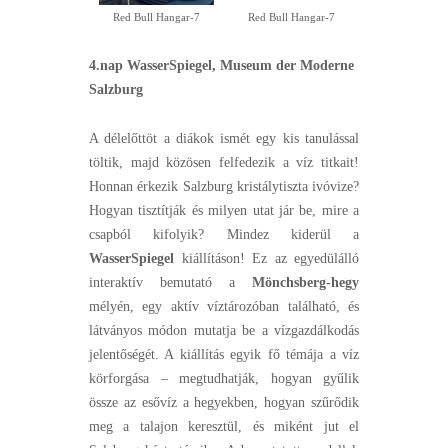
Red Bull Hangar-7
Red Bull Hangar-7
4.nap
WasserSpiegel, Museum der Moderne
Salzburg
A délelőttöt a diákok ismét egy kis tanulással
töltik, majd közösen felfedezik a víz titkait!
Honnan érkezik Salzburg kristálytiszta ivóvize?
Hogyan tisztítják és milyen utat jár be, mire a
csapból kifolyik? Mindez kiderül a
WasserSpiegel
kiállításon! Ez az egyedülálló
interaktív bemutató a
Mönchsberg-hegy
mélyén, egy aktív víztározóban található, és
látványos módon mutatja be a vízgazdálkodás
jelentőségét. A kiállítás egyik fő témája a víz
körforgása – megtudhatják, hogyan gyűlik
össze az esővíz a hegyekben, hogyan szűrődik
meg a talajon keresztül, és miként jut el