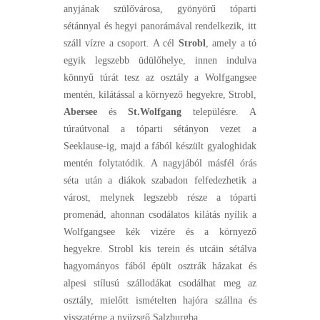
anyjának szülővárosa, gyönyörű tóparti
sétánnyal és hegyi panorámával rendelkezik, itt
száll vízre a csoport. A cél
Strobl
, amely a tó
egyik legszebb üdülőhelye, innen indulva
könnyű túrát tesz az osztály a Wolfgangsee
mentén, kilátással a környező hegyekre, Strobl,
Abersee
és
St.Wolfgang
településre. A
túraútvonal a tóparti sétányon vezet a
Seeklause-ig, majd a fából készült gyaloghidak
mentén folytatódik. A nagyjából másfél órás
séta után a diákok szabadon felfedezhetik a
várost, melynek legszebb része a tóparti
promenád, ahonnan csodálatos kilátás nyílik a
Wolfgangsee kék vizére és a környező
hegyekre. Strobl kis terein és utcáin sétálva
hagyományos fából épült osztrák házakat és
alpesi stílusú szállodákat csodálhat meg az
osztály, mielőtt ismételten hajóra szállna és
visszatérne a nyüzsgő Salzburgba.