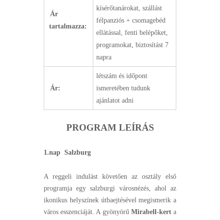
kísérőtanárokat, szállást
Ár
félpanziós + csomagebéd
tartalmazza:
ellátással, fenti belépőket,
programokat, biztosítást 7
napra
létszám és időpont
Ár:
ismeretében tudunk
ajánlatot adni
PROGRAM LEÍRÁS
1.nap Salzburg
A reggeli indulást követően az osztály első
programja egy salzburgi városnézés, ahol az
ikonikus helyszínek útbaejtésével megismerik a
város esszenciáját. A gyönyörű
Mirabell-kert
a