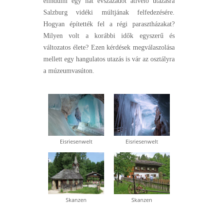
elindulni egy hat évszázadot átívelő utazásra
Salzburg vidéki múltjának felfedezésére.
Hogyan építették fel a régi parasztházakat?
Milyen volt a korábbi idők egyszerű és
változatos élete? Ezen kérdések megválaszolása
mellett egy hangulatos utazás is vár az osztályra
a múzeumvasúton.
Eisriesenwelt
Eisriesenwelt
Skanzen
Skanzen