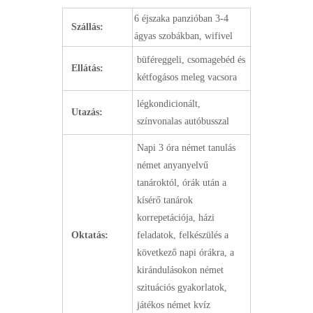
6 éjszaka panzióban 3-4
Szállás:
ágyas szobákban, wifivel
büféreggeli, csomagebéd és
Ellátás:
kétfogásos meleg vacsora
légkondicionált,
Utazás:
színvonalas autóbusszal
Napi 3 óra német tanulás
német anyanyelvű
tanároktól, órák után a
kísérő tanárok
korrepetációja, házi
Oktatás:
feladatok, felkészülés a
következő napi órákra, a
kirándulásokon német
szituációs gyakorlatok,
játékos német kvíz