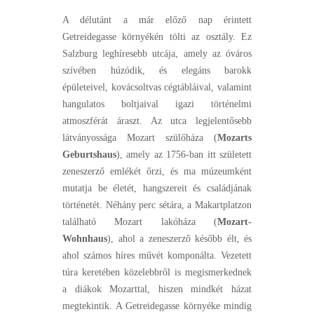
A délutánt a már előző nap érintett
Getreidegasse környékén tölti az osztály. Ez
Salzburg leghíresebb utcája, amely az óváros
szívében húzódik, és elegáns barokk
épületeivel, kovácsoltvas cégtábláival, valamint
hangulatos boltjaival igazi történelmi
atmoszférát áraszt. Az utca legjelentősebb
látványossága Mozart szülőháza (
Mozarts
Geburtshaus
), amely az 1756-ban itt született
zeneszerző emlékét őrzi, és ma múzeumként
mutatja be életét, hangszereit és családjának
történetét. Néhány perc sétára, a Makartplatzon
található Mozart lakóháza (
Mozart-
Wohnhaus
), ahol a zeneszerző később élt, és
ahol számos híres művét komponálta. Vezetett
túra keretében közelebbről is megismerkednek
a diákok Mozarttal, hiszen mindkét házat
megtekintik. A Getreidegasse környéke mindig