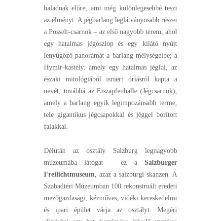
haladnak előre, ami még különlegesebbé teszi
az élményt. A jégbarlang leglátványosabb részei
a Posselt-csarnok – az első nagyobb terem, ahol
egy hatalmas jégoszlop és egy kilátó nyújt
lenyűgöző panorámát a barlang mélységeibe; a
Hymir-kastély, amely egy hatalmas jégfal, az
északi mitológiából ismert óriásról kapta a
nevét, továbbá az Eiszapfenhalle (Jégcsarnok),
amely a barlang egyik legimpozánsabb terme,
tele gigantikus jégcsapokkal és jéggel borított
falakkal.
Délután az osztály Salzburg legnagyobb
múzeumába látogat – ez a
Salzburger
Freilichtmuseum
, azaz a salzburgi skanzen. A
Szabadtéri Múzeumban 100 rekonstruált eredeti
mezőgazdasági, kézműves, vidéki kereskedelmi
és ipari épület várja az osztályt. Megéri