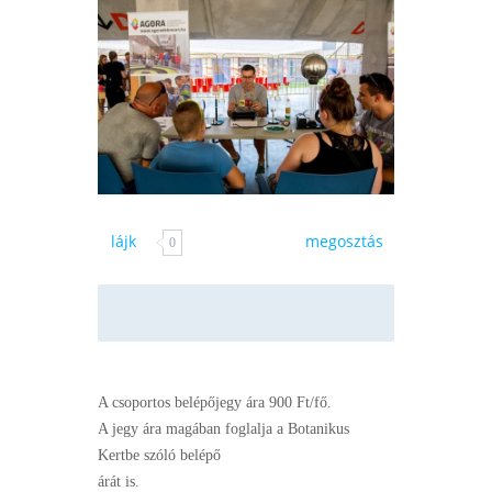
lájk
megosztás
0
A csoportos belépőjegy ára 900 Ft/fő.
A jegy ára magában foglalja a Botanikus
Kertbe szóló belépő
árát is.