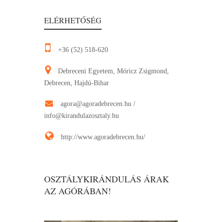
ELÉRHETŐSÉG
+36 (52) 518-620
Debreceni Egyetem, Móricz Zsigmond,
Debrecen, Hajdú-Bihar
agora@agoradebrecen.hu
/
info@kirandulazosztaly.hu
http://www.agoradebrecen.hu/
OSZTÁLYKIRÁNDULÁS ÁRAK
AZ AGÓRÁBAN!