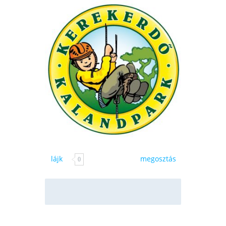
lájk
megosztás
0