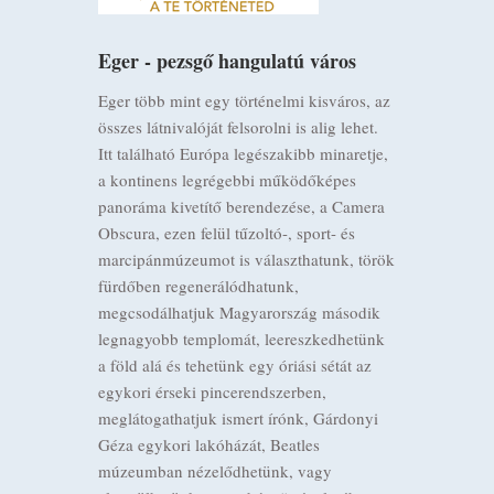
Eger - pezsgő hangulatú város
Eger több mint egy történelmi kisváros, az
összes látnivalóját felsorolni is alig lehet.
Itt található Európa legészakibb minaretje,
a kontinens legrégebbi működőképes
panoráma kivetítő berendezése, a Camera
Obscura, ezen felül tűzoltó-, sport- és
marcipánmúzeumot is választhatunk, török
fürdőben regenerálódhatunk,
megcsodálhatjuk Magyarország második
legnagyobb templomát, leereszkedhetünk
a föld alá és tehetünk egy óriási sétát az
egykori érseki pincerendszerben,
meglátogathatjuk ismert írónk, Gárdonyi
Géza egykori lakóházát, Beatles
múzeumban nézelődhetünk, vagy