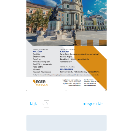
lájk
megosztás
0