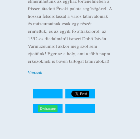
elmerülhetünk az egyház történelmében a
frissen átadott Érseki palota segítségével. A
hosszú felsorolással a város látnivalóinak
és múzeumainak csak egy részét
érintettük, és az egyik fő attrakcióról, az
1552-es diadalmáról ismert Dobó István
Vármúzeumról akkor még szót sem
ejtettünk! Eger az a hely, ami a több napra
érkezőknek is bőven tartogat látnivalókat!
Városok
whatsapp