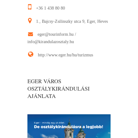
+36 1 438 80 80
1., Bajcsy-Zsilinszky utca 9, Eger, Heves
eger@tourinform.hu
/
info@kirandulazosztaly.hu
http://www.eger.hu/hu/turizmus
EGER VÁROS
OSZTÁLYKIRÁNDULÁSI
AJÁNLATA