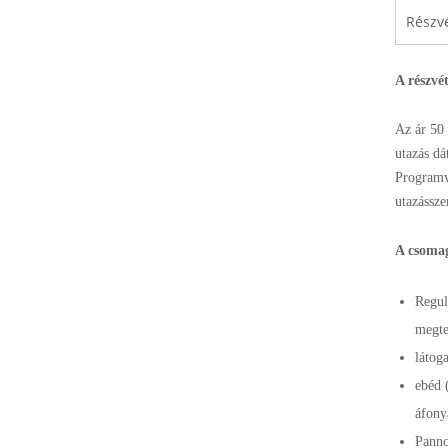
Részvé
A részvét
Az ár 50 
utazás dá
Programvá
utazássz
A csoma
Regul
megte
látog
ebéd 
áfony
Panno