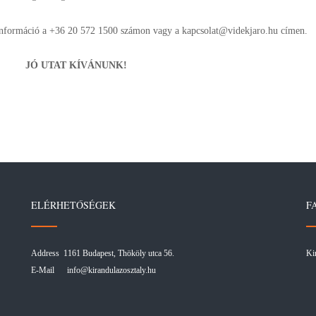
nformáció a +36 20 572 1500 számon vagy a kapcsolat@videkjaro.hu címen.
JÓ UTAT KÍVÁNUNK!
ELÉRHETŐSÉGEK
F
Address 1161 Budapest, Thököly utca 56.
Ki
E-Mail
info@kirandulazosztaly.hu