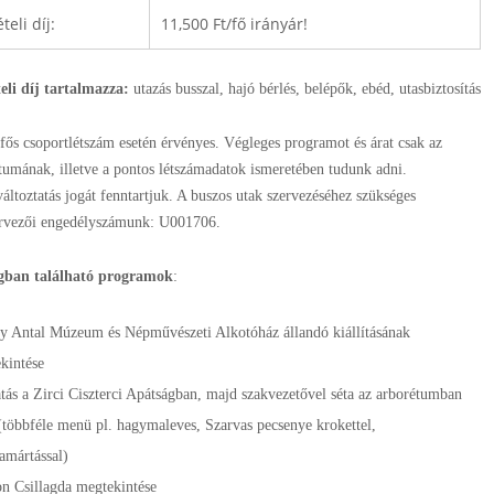
teli díj:
11,500 Ft/fő irányár!
eli díj tartalmazza:
utazás busszal, hajó bérlés, belépők, ebéd, utasbiztosítás
fős csoportlétszám esetén érvényes. Végleges programot és árat csak az
tumának, illetve a pontos létszámadatok ismeretében tudunk adni.
ltoztatás jogát fenntartjuk. A buszos utak szervezéséhez szükséges
ervezői engedélyszámunk: U001706.
gban található programok
:
y Antal Múzeum és Népművészeti Alkotóház állandó kiállításának
kintése
atás a Zirci Ciszterci Apátságban, majd szakvezetővel séta az arborétumban
(többféle menü pl. hagymaleves, Szarvas pecsenye krokettel,
amártással)
n Csillagda megtekintése