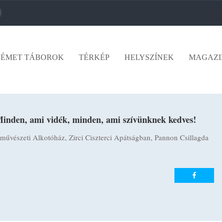
ÉMET TÁBOROK
TÉRKÉP
HELYSZÍNEK
MAGAZI
Minden, ami vidék, minden, ami szívünknek kedves!
vészeti Alkotóház, Zirci Ciszterci Apátságban, Pannon Csillagda