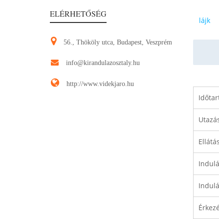
ELÉRHETŐSÉG
lájk
56., Thököly utca, Budapest, Veszprém
info@kirandulazosztaly.hu
http://www.videkjaro.hu
Időtar
Utazá
Ellátás
Indulá
Indulá
Érkezé