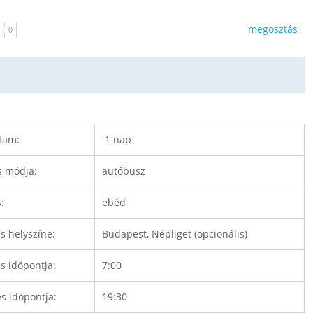
megosztás
0
tam:
1 nap
s módja:
autóbusz
:
ebéd
s helyszíne:
Budapest, Népliget (opcionális)
s időpontja:
7:00
s időpontja:
19:30