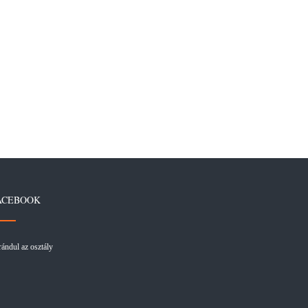
ACEBOOK
rándul az osztály