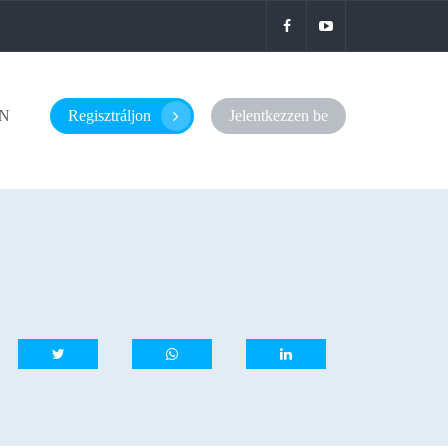
N
Regisztráljon
Jelentkezzen be
whatsapp