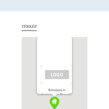
TÉRKÉP
Rétespajta és
Apartmanház, Neszmély