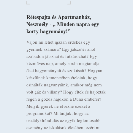
Rétespajta és Apartmanház,
Neszmély - „ Minden napra egy
korty hagyomány!”
Vajon mi lehet igazán érdekes egy
gyermek számára? Egy játszótér ahol
szabadon játszhat és futkározhat? Egy
kézműves nap, amely során megtanulja
ősei hagyományait és szokásait? Hogyan
készülnek kemencében ételeink, hogy
csinálták nagyanyáink, amikor még nem
volt gáz és villany? Hogy éltek és hajóztak
régen a gőzös hajókon a Duna emberei?
Melyik gyerek ne élvezné ezeket a
programokat? Mi tudjuk, hogy az
osztálykirándulás az egyik legfontosabb
esemény az iskolások életében, ezért mi