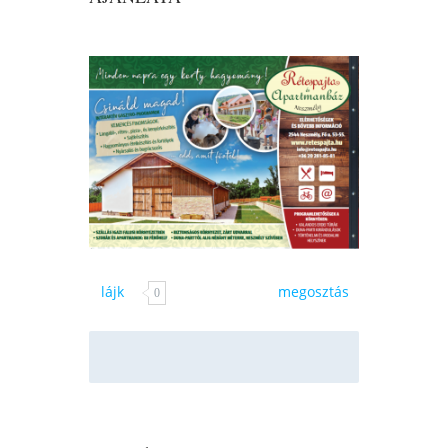
lájk
megosztás
0