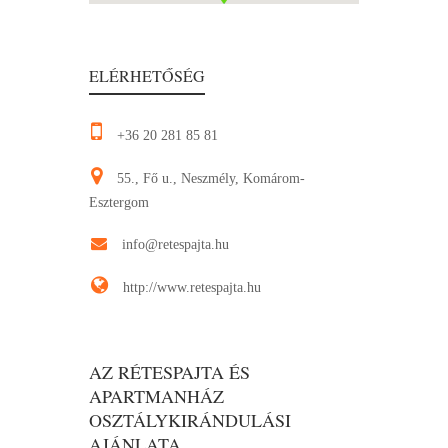
ELÉRHETŐSÉG
+36 20 281 85 81
55., Fő u., Neszmély, Komárom-
Esztergom
info@retespajta.hu
http://www.retespajta.hu
AZ RÉTESPAJTA ÉS
APARTMANHÁZ
OSZTÁLYKIRÁNDULÁSI
AJÁNLATA