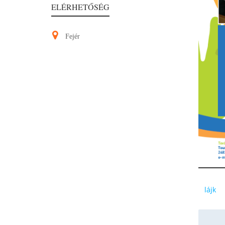
ELÉRHETŐSÉG
Fejér
lájk