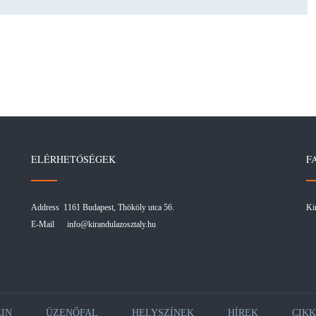
ELÉRHETŐSÉGEK
F
Address 1161 Budapest, Thököly utca 56.
Ki
E-Mail
info@kirandulazosztaly.hu
IN
ÜZENŐFAL
HELYSZÍNEK
HÍREK
CIK