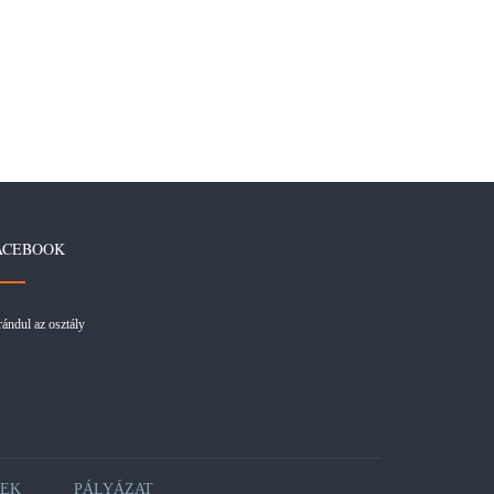
ACEBOOK
rándul az osztály
KEK
PÁLYÁZAT