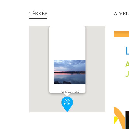
A VE
TÉRKÉP
Velencei-tó