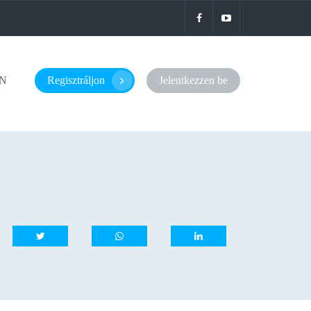
N
Regisztráljon
Jelentkezzen be
whatsapp