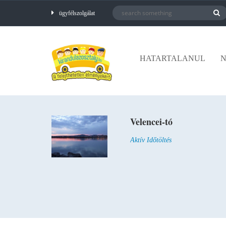
ügyfélszolgálat
HATARTALANUL
N
Velencei-tó
Aktív Időtöltés