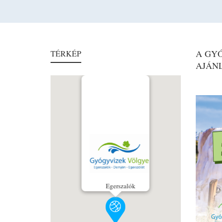
A GY
TÉRKÉP
AJÁN
Egerszalók