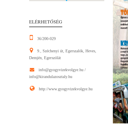
ELÉRHETŐSÉG
36/200-029
9., Széchenyi út, Egerszalók, Heves,
Demjén, Egerszólát
info@gyogyvizekvolgye.hu
/
info@kirandulazosztaly.hu
http://www.gyogyvizekvolgye.hu