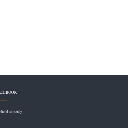
ACEBOOK
rándul az osztály