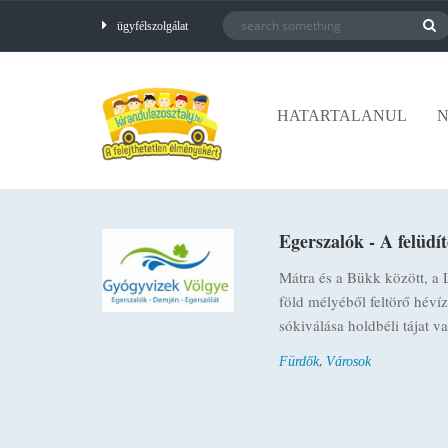
ügyfélszolgálat
HATARTALANUL
N
Egerszalók - A felüdí
Mátra és a Bükk között, a
föld mélyéből feltörő héví
sókiválása holdbéli tájat 
,
Fürdők
Városok