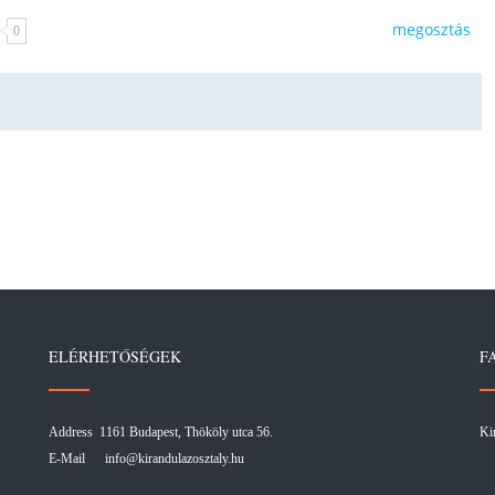
megosztás
0
ELÉRHETŐSÉGEK
F
Address 1161 Budapest, Thököly utca 56.
Ki
E-Mail
info@kirandulazosztaly.hu