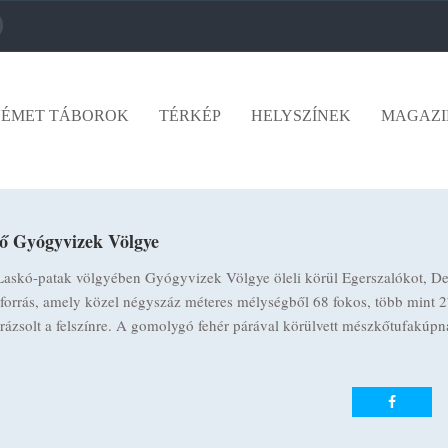
ÉMET TÁBOROK
TÉRKÉP
HELYSZÍNEK
MAGAZI
tő Gyógyvizek Völgye
 Laskó-patak völgyében Gyógyvizek Völgye öleli körül Egerszalókot, De
zforrás, amely közel négyszáz méteres mélységből 68 fokos, több mint 2
varázsolt a felszínre. A gomolygó fehér párával körülvett mészkőtufakúpn