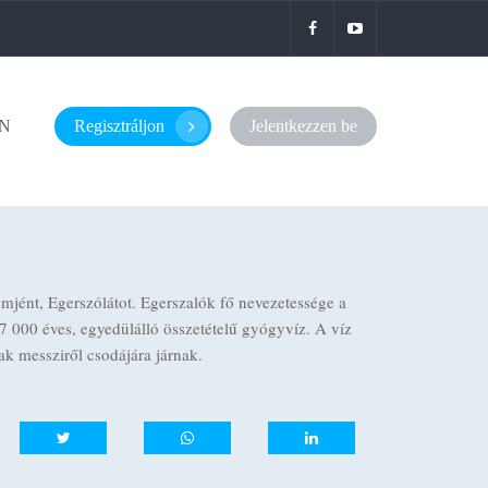
N
Regisztráljon
Jelentkezzen be
mjént, Egerszólátot. Egerszalók fő nevezetessége a
7 000 éves, egyedülálló összetételű gyógyvíz. A víz
ak messziről csodájára járnak.
whatsapp